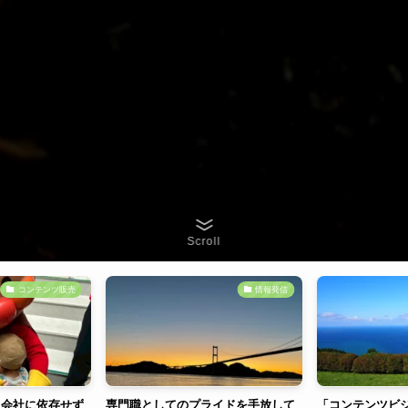
Scroll
情報発信
コンテンツ販売
としてのプライドを手放して
「コンテンツビジネスって何？」と
見え