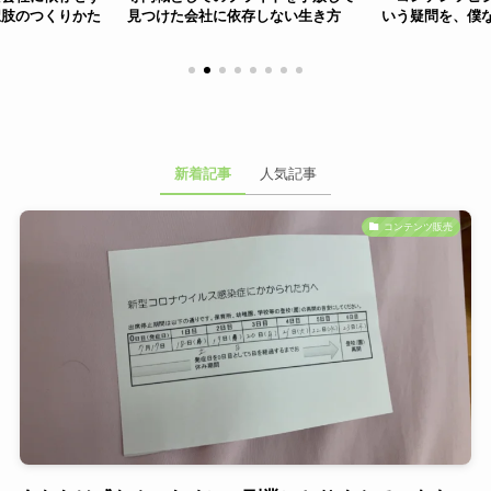
た会社に依存しない生き方
いう疑問を、僕なりに考えてみた
る神
新着記事
人気記事
コンテンツ販売